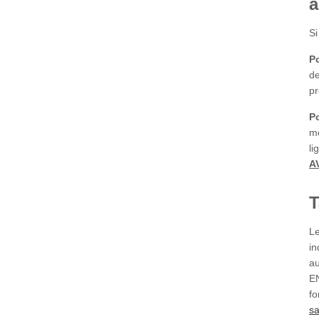
a
Si
Po
de
pr
Po
me
li
A
T
Le
in
au
E
fo
sa