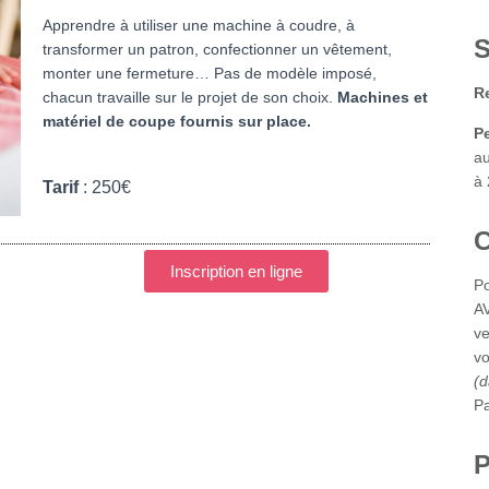
Apprendre à utiliser une machine à coudre, à
S
transformer un patron, confectionner un vêtement,
monter une fermeture… Pas de modèle imposé,
Re
chacun travaille sur le projet de son choix.
Machines et
matériel de coupe fournis sur place.
P
au
à 
Tarif
: 250€
Inscription en ligne
Po
AV
ve
vo
(d
Pa
P