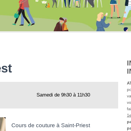
est
A
po
Samedi de 9h30 à 11h30
va
vo
fa
1
pa
Cours de couture à Saint-Priest
p