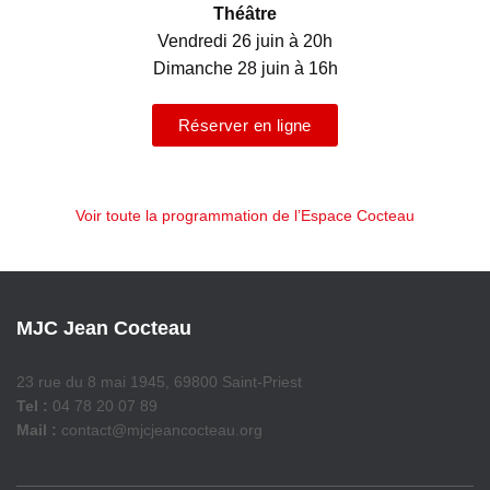
Théâtre
Vendredi 26 juin à 20h
Dimanche 28 juin à 16h
Réserver en ligne
Voir toute la programmation de l’Espace Cocteau
MJC Jean Cocteau
23 rue du 8 mai 1945, 69800 Saint-Priest
Tel :
04 78 20 07 89
Mail :
contact@mjcjeancocteau.org