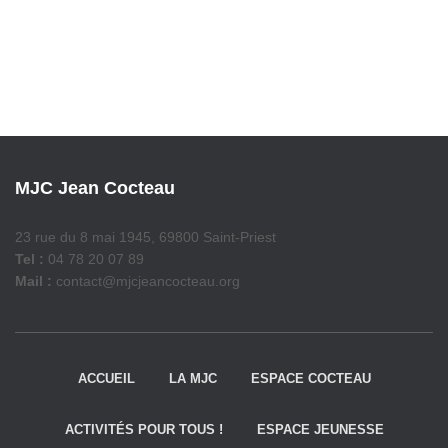
MJC Jean Cocteau
23 rue du 8 mai 1945, 69800 Saint-Priest
Tel :
04 78 20 07 89
Mail :
contact@mjcjeancocteau.org
ACCUEIL
LA MJC
ESPACE COCTEAU
ACTIVITÉS POUR TOUS !
ESPACE JEUNESSE