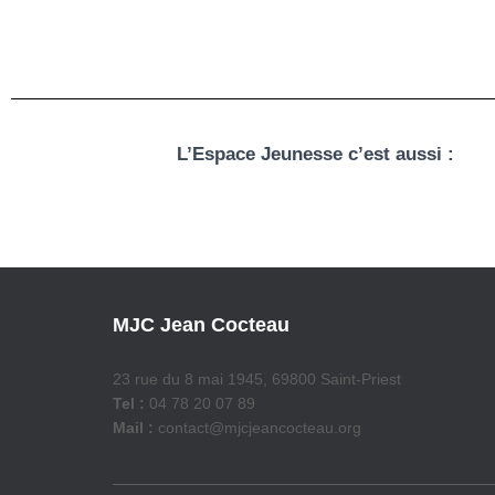
L’Espace Jeunesse c’est aussi :
MJC Jean Cocteau
23 rue du 8 mai 1945, 69800 Saint-Priest
Tel :
04 78 20 07 89
Mail :
contact@mjcjeancocteau.org