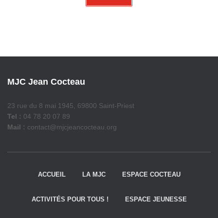
MJC Jean Cocteau
23 rue du 8 mai 1945, 69800 Saint-Priest
Tel :
04 78 20 07 89
Mail :
contact@mjcjeancocteau.org
ACCUEIL
LA MJC
ESPACE COCTEAU
ACTIVITÉS POUR TOUS !
ESPACE JEUNESSE