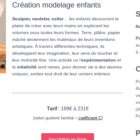
Création modelage enfants
S
Sculpter, modeler, coller
… les enfants découvrent le
plaisir de créer avec leurs mains en explorant les
Re
volumes sous toutes leurs formes. Terre, plâtre, papier
P
mâché deviennent les matériaux de leurs inventions
au
artistiques. À travers différentes techniques, ils
à 
développent leur imagination, leur sens du toucher et
leur motricité fine. Une activité où l’
expérimentation
et
la
créativité
sont reines, pour donner vie à des œuvres
uniques, sorties tout droit de leur univers intérieur.
Po
AV
ve
vo
Tarif
: 199€ à 231€
(d
Pa
(selon quotient familial
–
coefficient C)
P
Inscription en ligne