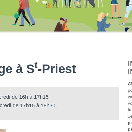
t
ge à S
-Priest
A
po
redi de 16h à 17h15
va
vo
redi de 17h15 à 18h30
fa
1
pa
p