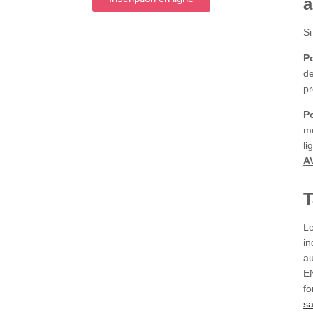
a
Si
Po
de
pr
Po
me
li
A
T
Le
in
au
E
fo
sa