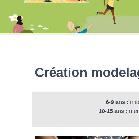
Création modela
6-9 ans :
mec
10-15 ans :
merc