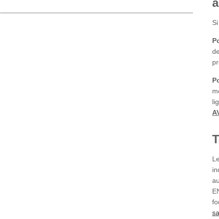
a
Si
Po
de
pr
Po
me
li
A
T
Le
in
au
E
fo
sa