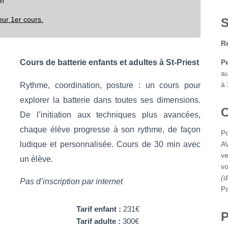
0h
eur 1er cours.
S
Re
Cours de batterie enfants et adultes à St-Priest
P
au
à 
Rythme, coordination, posture : un cours pour
explorer la batterie dans toutes ses dimensions.
De l’initiation aux techniques plus avancées,
chaque élève progresse à son rythme, de façon
Po
ludique et personnalisée. Cours de 30 min avec
AV
ve
un élève.
vo
(d
Pas d’inscription par internet
Pa
Tarif enfant :
231€
P
Tarif adulte :
300€