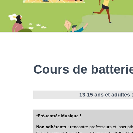
Cours de batteri
13-15 ans et a
dultes 
*Pré-rentrée Musique !
Non adhérents :
rencontre professeurs et inscripti