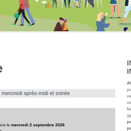
e
A
po
:
mercredi après-midi et soirée
va
vo
fa
1
pa
ons le
mercredi 2 septembre 2026
p