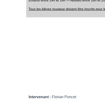
Enfants entre 14h et 18h — Adultes entre 18h et 2
Tous les élèves musique doivent être inscrits pour l
Intervenant :
Florian Poncet