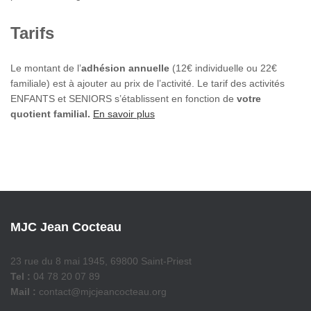
Tarifs
Le montant de l’
adhésion annuelle
(12€ individuelle ou 22€
familiale) est à ajouter au prix de l’activité. Le tarif des activités
ENFANTS et SENIORS s’établissent en fonction de
votre
quotient familial.
En savoir plus
MJC Jean Cocteau
23 rue du 8 mai 1945, 69800 Saint-Priest
Tel :
04 78 20 07 89
Mail :
contact@mjcjeancocteau.org