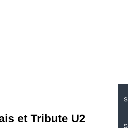
S
is et Tribute U2
S