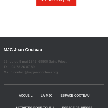
MJC Jean Cocteau
23 rue du 8 mai 1945, 69800 Saint-Priest
Tel :
04 78 20 07 89
Mail :
contact@mjcjeancocteau.org
ACCUEIL
LA MJC
ESPACE COCTEAU
ACTIVITÉS POUR TOUS !
ESPACE JEUNESSE