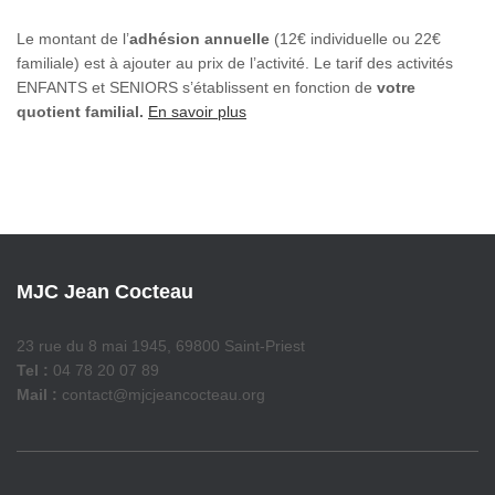
Le montant de l’
adhésion annuelle
(12€ individuelle ou 22€
familiale) est à ajouter au prix de l’activité. Le tarif des activités
ENFANTS et SENIORS s’établissent en fonction de
votre
quotient familial.
En savoir plus
MJC Jean Cocteau
23 rue du 8 mai 1945, 69800 Saint-Priest
Tel :
04 78 20 07 89
Mail :
contact@mjcjeancocteau.org