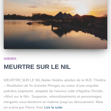
AGENDA
MEURTRE SUR LE NIL
MEURTRE SUR LE NIL Atelier théâtre adultes de la MJC Théâtre
– Restitution de fin d’année Plongez au coeur d’une enquête
policière palpitante, adaptée de l’oeuvre culte d’Agatha Christie,
«Mort sur le Nil». Suspense, rebondissements et personnages
intrigants vous tiendront en haleine jusqu’au dénouement. Mise
en scène par Pierre Yves
Lire la suite