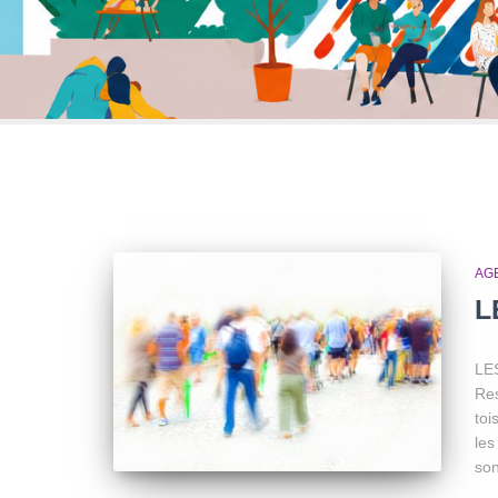
AG
L
LES
Res
toi
les
son