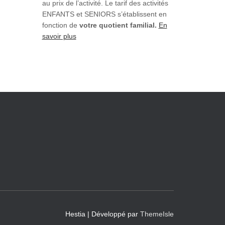
au prix de l’activité. Le tarif des activités
ENFANTS et SENIORS s’établissent en
fonction de
votre quotient familial.
En
savoir plus
Hestia | Développé par
ThemeIsle