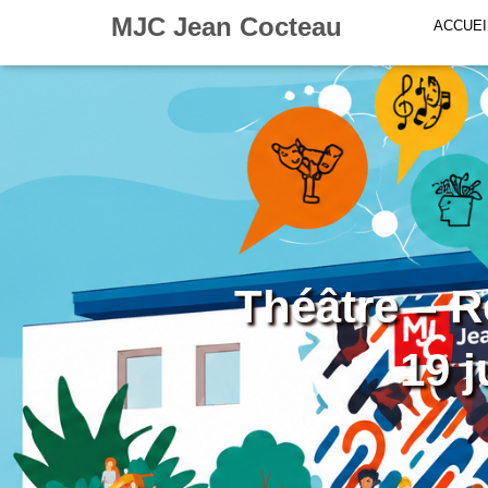
MJC Jean Cocteau
ACCUEI
Théâtre – R
19 j