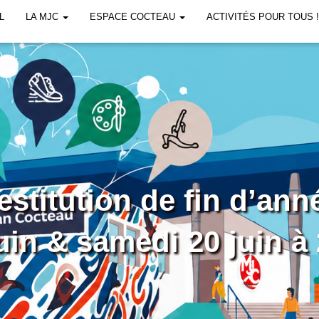
L
LA MJC
ESPACE COCTEAU
ACTIVITÉS POUR TOUS 
estitution de fin d’ann
uin & samedi 20 juin à