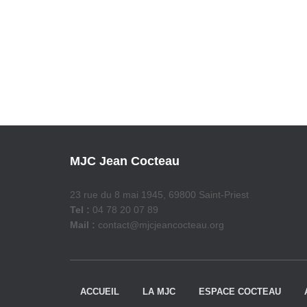
MJC Jean Cocteau
23 rue du 8 mai 1945, 69800 Saint-Priest
Tel :
04 78 20 07 89
Mail :
contact@mjcjeancocteau.org
ACCUEIL
LA MJC
ESPACE COCTEAU